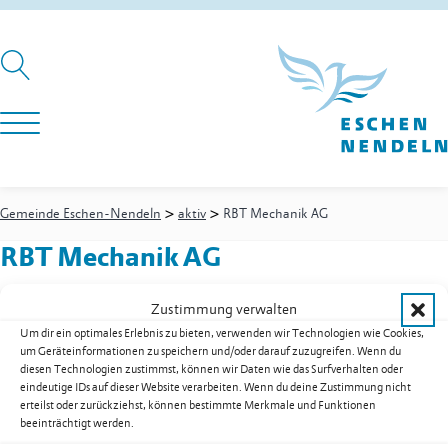
>
>
Gemeinde Eschen-Nendeln
aktiv
RBT Mechanik AG
RBT Mechanik AG
Zustimmung verwalten
Um dir ein optimales Erlebnis zu bieten, verwenden wir Technologien wie Cookies,
um Geräteinformationen zu speichern und/oder darauf zuzugreifen. Wenn du
Churer Strasse 60
diesen Technologien zustimmst, können wir Daten wie das Surfverhalten oder
9485
Nendeln
eindeutige IDs auf dieser Website verarbeiten. Wenn du deine Zustimmung nicht
Festnetz
+423 375 01 30
erteilst oder zurückziehst, können bestimmte Merkmale und Funktionen
beeinträchtigt werden.
E-Mail
ingo.temel@rbt-mechanik.com