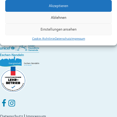
Web
www.rbt-mechanik.com
Akzeptieren
Wirtschaft A – Z
Gemeinde Eschen-Nendeln
Ablehnen
St. Martins-Ring 2, 9492 Eschen
Fürstentum Liechtenstein
Einstellungen ansehen
Festnetz
+423 377 50 10
,
verwaltung@eschen.li
Cookie-Richtlinie
Datenschutz
Impressum
Eschen Nendeln auf Facebook
Eschen Nendeln auf Instagram
Datenschutz
|
Impressum