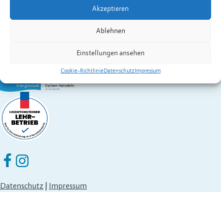
Akzeptieren
St. Martins-Ring 2, 9492 Eschen
Fürstentum Liechtenstein
Ablehnen
Festnetz
+423 377 50 10
,
verwaltung@eschen.li
Einstellungen ansehen
Cookie-Richtlinie
Datenschutz
Impressum
Eschen Nendeln auf Facebook
Eschen Nendeln auf Instagram
Datenschutz
|
Impressum