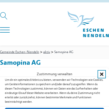
>
>
Gemeinde Eschen-Nendeln
aktiv
Samopina AG
Samopina AG
Zustimmung verwalten
Um dir ein optimales Erlebnis zu bieten, verwenden wir Technologien wie Cookies,
Essanestrasse 91
um Geräteinformationen zu speichern und/oder darauf zuzugreifen. Wenn du
9492
Eschen
diesen Technologien zustimmst, können wir Daten wie das Surfverhalten oder
Kontakt:
Fischer
Niels Siegfried
eindeutige IDs auf dieser Website verarbeiten. Wenn du deine Zustimmung nicht
erteilst oder zurückziehst, können bestimmte Merkmale und Funktionen
Wirtschaft A – Z
beeinträchtigt werden.
Gemeinde Eschen-Nendeln