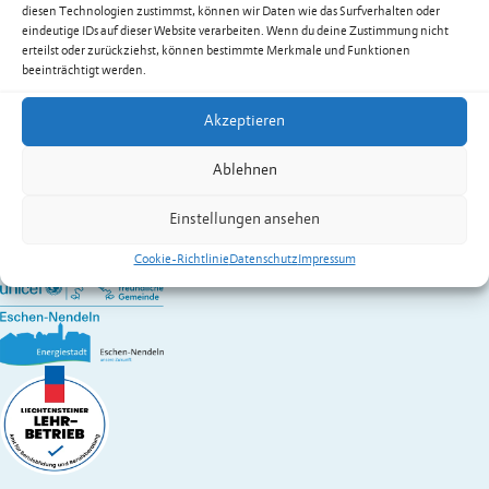
diesen Technologien zustimmst, können wir Daten wie das Surfverhalten oder
Fax+423 377 17 78
eindeutige IDs auf dieser Website verarbeiten. Wenn du deine Zustimmung nicht
E-Mail
office@schaechle.com
erteilst oder zurückziehst, können bestimmte Merkmale und Funktionen
Web
www.schaechle.com/
beeinträchtigt werden.
Kontakt:
Schächle
Jürgen
Akzeptieren
Wirtschaft A – Z
Gemeinde Eschen-Nendeln
Ablehnen
St. Martins-Ring 2, 9492 Eschen
Fürstentum Liechtenstein
Einstellungen ansehen
Festnetz
+423 377 50 10
,
verwaltung@eschen.li
Cookie-Richtlinie
Datenschutz
Impressum