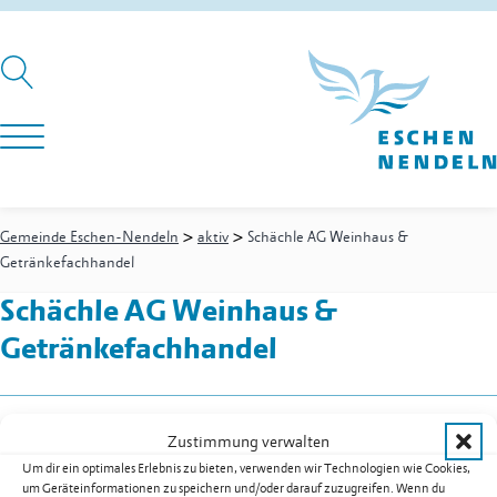
>
>
Gemeinde Eschen-Nendeln
aktiv
Schächle AG Weinhaus &
Getränkefachhandel
Schächle AG Weinhaus &
Getränkefachhandel
Churer Strasse 10
Zustimmung verwalten
9485
Nendeln
Um dir ein optimales Erlebnis zu bieten, verwenden wir Technologien wie Cookies,
Festnetz
+423 377 17 77
um Geräteinformationen zu speichern und/oder darauf zuzugreifen. Wenn du