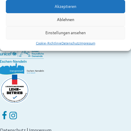
Kontakt:
Feger
Philipp
Akzeptieren
Wirtschaft A – Z
Gemeinde Eschen-Nendeln
Ablehnen
St. Martins-Ring 2, 9492 Eschen
Fürstentum Liechtenstein
Einstellungen ansehen
Festnetz
+423 377 50 10
,
verwaltung@eschen.li
Cookie-Richtlinie
Datenschutz
Impressum
Eschen Nendeln auf Facebook
Eschen Nendeln auf Instagram
Datenschutz
|
Impressum