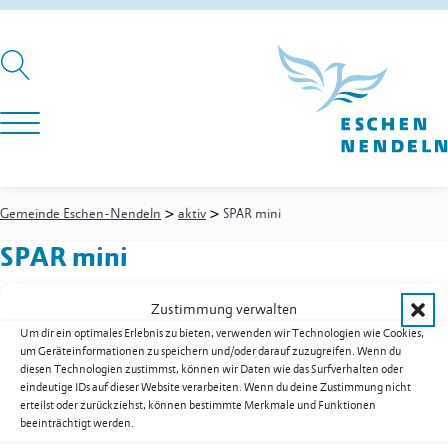
>
>
Gemeinde Eschen-Nendeln
aktiv
SPAR mini
SPAR mini
Zustimmung verwalten
Um dir ein optimales Erlebnis zu bieten, verwenden wir Technologien wie Cookies,
Churer Strasse 32
um Geräteinformationen zu speichern und/oder darauf zuzugreifen. Wenn du
9485
Nendeln
diesen Technologien zustimmst, können wir Daten wie das Surfverhalten oder
Festnetz
+423 370 23 23
eindeutige IDs auf dieser Website verarbeiten. Wenn du deine Zustimmung nicht
E-Mail
info@pfeger.li
erteilst oder zurückziehst, können bestimmte Merkmale und Funktionen
beeinträchtigt werden.
Web
www.pfeger.li