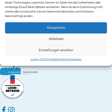
E-Mail
info@linggblachen.li
diesen Technologien zustimmst, können wir Daten wie das Surfverhalten oder
Web
www.linggblachen.li
eindeutige IDs auf dieser Website verarbeiten. Wenn du deine Zustimmung nicht
erteilst oder zurückziehst, können bestimmte Merkmale und Funktionen
Kontakt:
Lingg
Thomas
beeinträchtigt werden.
Wirtschaft A – Z
Akzeptieren
Gemeinde Eschen-Nendeln
St. Martins-Ring 2, 9492 Eschen
Ablehnen
Fürstentum Liechtenstein
Festnetz
+423 377 50 10
,
verwaltung@eschen.li
Einstellungen ansehen
Cookie-Richtlinie
Datenschutz
Impressum