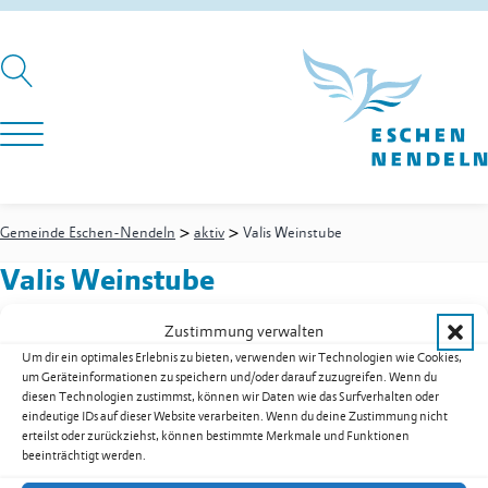
>
>
Gemeinde Eschen-Nendeln
aktiv
Valis Weinstube
Valis Weinstube
Zustimmung verwalten
Um dir ein optimales Erlebnis zu bieten, verwenden wir Technologien wie Cookies,
Pfrundweg 16
um Geräteinformationen zu speichern und/oder darauf zuzugreifen. Wenn du
9492
Eschen
diesen Technologien zustimmst, können wir Daten wie das Surfverhalten oder
Festnetz
+423 373 64 70
eindeutige IDs auf dieser Website verarbeiten. Wenn du deine Zustimmung nicht
erteilst oder zurückziehst, können bestimmte Merkmale und Funktionen
E-Mail
vw-vali@adon.li
beeinträchtigt werden.
Kontakt:
Imthurn
Valentin