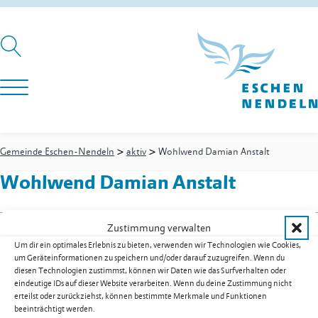
>
>
Gemeinde Eschen-Nendeln
aktiv
Wohlwend Damian Anstalt
Wohlwend Damian Anstalt
Zustimmung verwalten
Zweigstelle Eschen
Um dir ein optimales Erlebnis zu bieten, verwenden wir Technologien wie Cookies,
Haldengasse 12
um Geräteinformationen zu speichern und/oder darauf zuzugreifen. Wenn du
9492
Eschen
diesen Technologien zustimmst, können wir Daten wie das Surfverhalten oder
eindeutige IDs auf dieser Website verarbeiten. Wenn du deine Zustimmung nicht
Festnetz
+423 373 25 34
erteilst oder zurückziehst, können bestimmte Merkmale und Funktionen
E-Mail
damian.wohlwend@adon.li
beeinträchtigt werden.