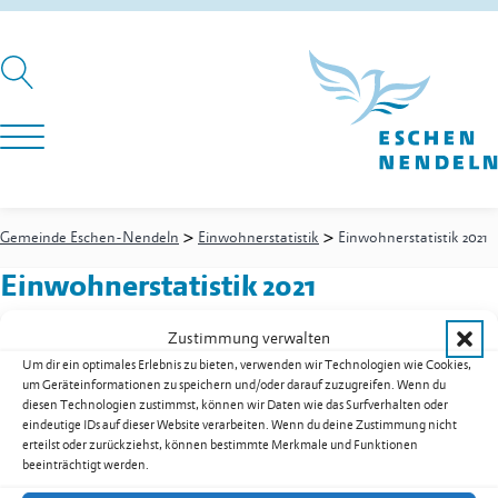
>
>
Gemeinde Eschen-Nendeln
Einwohnerstatistik
Einwohnerstatistik 2021
Einwohnerstatistik 2021
Zustimmung verwalten
Um dir ein optimales Erlebnis zu bieten, verwenden wir Technologien wie Cookies,
Einwohnerstatistik 2021 als PDF herunterladen
um Geräteinformationen zu speichern und/oder darauf zuzugreifen. Wenn du
diesen Technologien zustimmst, können wir Daten wie das Surfverhalten oder
Zur Übersicht der Downloads
eindeutige IDs auf dieser Website verarbeiten. Wenn du deine Zustimmung nicht
Gemeinde Eschen-Nendeln
erteilst oder zurückziehst, können bestimmte Merkmale und Funktionen
beeinträchtigt werden.
St. Martins-Ring 2, 9492 Eschen
Fürstentum Liechtenstein