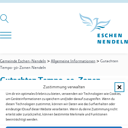
>
>
Gemeinde Eschen-Nendeln
Allgemeine Informationen
Gutachten
Tempo-30-Zonen Nendeln
Gutachten Tempo-30-Zonen
Zustimmung verwalten
Nendeln
Um dir ein optimales Erlebnis zu bieten, verwenden wir Technologien wie Cookies,
um Geräteinformationen zu speichern und/oder darauf zuzugreifen. Wenn du
diesen Technologien zustimmst, können wir Daten wie das Surfverhalten oder
eindeutige IDs auf dieser Website verarbeiten. Wenn du deine Zustimmung nicht
Gutachten Tempo-30-Zonen Nendeln als PDF herunterladen
erteilst oder zurückziehst, können bestimmte Merkmale und Funktionen
beeinträchtigt werden.
Zur Übersicht der Downloads