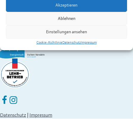
Gemeinde Eschen-Nendeln
Akzeptieren
St. Martins-Ring 2, 9492 Eschen
Fürstentum Liechtenstein
Ablehnen
Festnetz
+423 377 50 10
,
verwaltung@eschen.li
Einstellungen ansehen
Cookie-Richtlinie
Datenschutz
Impressum
Eschen Nendeln auf Facebook
Eschen Nendeln auf Instagram
Datenschutz
|
Impressum