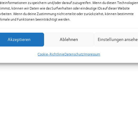
äteinformationen zu speichern und/oder darauf zuzugreifen. Wenn du diesen Technologie
timmst, können wir Daten wie das Surfverhalten oder eindeutige IDs auf dieser Website
arbeiten. Wenn du deine Zustimmung nicht erteilst oder zurückziehst, können bestimmte
kmale und Funktionen beeinträchtigt werden.
Akzeptieren
Ablehnen
Einstellungen anseh
Cookie-Richtlinie
Datenschutz
Impressum