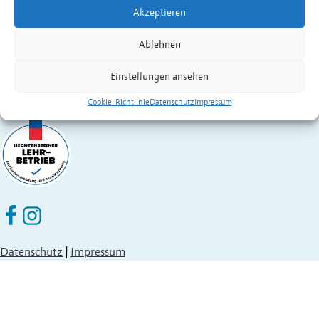
Akzeptieren
Fürstentum Liechtenstein
Festnetz
+423 377 50 10
,
verwaltung@eschen.li
Ablehnen
Einstellungen ansehen
Cookie-Richtlinie
Datenschutz
Impressum
Eschen Nendeln auf Facebook
Eschen Nendeln auf Instagram
Datenschutz
|
Impressum