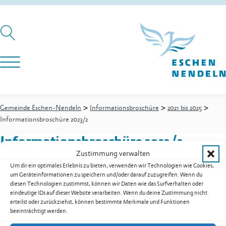
>
>
>
Gemeinde Eschen-Nendeln
Informationsbroschüre
2021 bis 2025
Informationsbroschüre 2023/2
Informationsbroschüre 2023/2
Zustimmung verwalten
Um dir ein optimales Erlebnis zu bieten, verwenden wir Technologien wie Cookies,
um Geräteinformationen zu speichern und/oder darauf zuzugreifen. Wenn du
Informationsbroschüre 2023/2 als PDF herunterladen
diesen Technologien zustimmst, können wir Daten wie das Surfverhalten oder
eindeutige IDs auf dieser Website verarbeiten. Wenn du deine Zustimmung nicht
Zur Übersicht der Downloads
erteilst oder zurückziehst, können bestimmte Merkmale und Funktionen
beeinträchtigt werden.
Gemeinde Eschen-Nendeln
St. Martins-Ring 2, 9492 Eschen