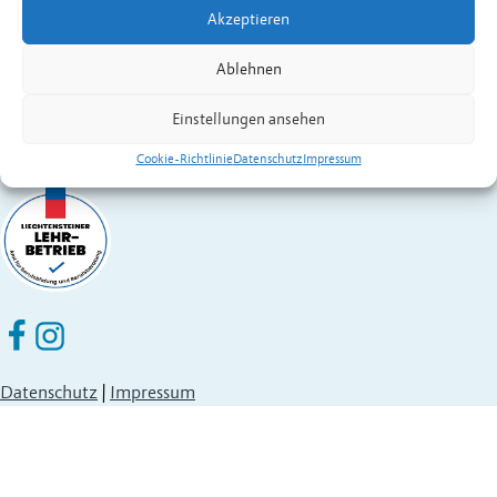
Akzeptieren
Fürstentum Liechtenstein
Festnetz
+423 377 50 10
,
verwaltung@eschen.li
Ablehnen
Einstellungen ansehen
Cookie-Richtlinie
Datenschutz
Impressum
Eschen Nendeln auf Facebook
Eschen Nendeln auf Instagram
Datenschutz
|
Impressum