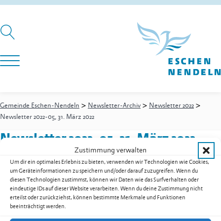
>
>
>
Gemeinde Eschen-Nendeln
Newsletter-Archiv
Newsletter 2022
Newsletter 2022-05, 31. März 2022
Newsletter 2022-05, 31. März 2022
Zustimmung verwalten
Um dir ein optimales Erlebnis zu bieten, verwenden wir Technologien wie Cookies,
um Geräteinformationen zu speichern und/oder darauf zuzugreifen. Wenn du
Newsletter 2022-05, 31. März 2022 als PDF herunterladen
diesen Technologien zustimmst, können wir Daten wie das Surfverhalten oder
eindeutige IDs auf dieser Website verarbeiten. Wenn du deine Zustimmung nicht
Zur Übersicht der Downloads
erteilst oder zurückziehst, können bestimmte Merkmale und Funktionen
beeinträchtigt werden.
Gemeinde Eschen-Nendeln
St. Martins-Ring 2, 9492 Eschen