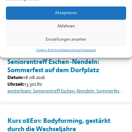
Kurs 08B02: Yoga für Männer in
Nendeln
Akzeptieren
Datum:
17.08.2026
Uhrzeit:
19.30
-
20.30
Uhr
Ablehnen
weiterlesen: Kurs 08B02: Yoga für Männer in Nendeln
Einstellungen ansehen
Cookie-Richtlinie
Datenschutz
Impressum
Seniorentreff Eschen-Nendeln:
Sommerfest auf dem Dorfplatz
Datum:
18.08.2026
Uhrzeit:
13.30
Uhr
weiterlesen: Seniorentreff Eschen-Nendeln: Sommerfest auf dem Dorfplatz
Kurs 08E01: Bodyforming, gestärkt
durch die Wechseljahre