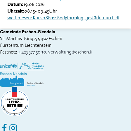
Datum:
19.08.2026
Uhrzeit:
08.15
-
09.45
Uhr
weiterlesen: Kurs 08E01: Bodyforming, gestärkt durch die Wechseljahre
Gemeinde Eschen-Nendeln
St. Martins-Ring 2, 9492 Eschen
Fürstentum Liechtenstein
Festnetz
+423 377 50 10
,
verwaltung@eschen.li