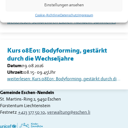
Sommerfest auf dem Dorfplatz
Einstellungen ansehen
Datum:
18.08.2026
Uhrzeit:
13.30
Uhr
Cookie-Richtlinie
Datenschutz
Impressum
weiterlesen: Seniorentreff Eschen-Nendeln: Sommerfest auf dem Dorfplatz
Kurs 08E01: Bodyforming, gestärkt
durch die Wechseljahre
Datum:
19.08.2026
Uhrzeit:
08.15
-
09.45
Uhr
weiterlesen: Kurs 08E01: Bodyforming, gestärkt durch die Wechseljahre
Gemeinde Eschen-Nendeln
St. Martins-Ring 2, 9492 Eschen
Fürstentum Liechtenstein
Festnetz
+423 377 50 10
,
verwaltung@eschen.li