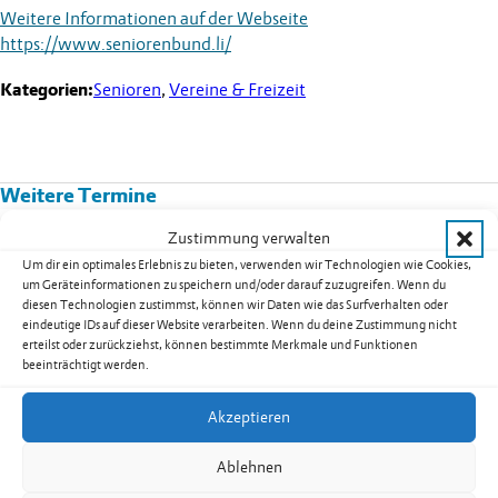
Weitere Informationen auf der Webseite
https://www.seniorenbund.li/
Kategorien:
Senioren
,
Vereine & Freizeit
Weitere Termine
Zustimmung verwalten
Kurs 08B02: Yoga für Männer in
Um dir ein optimales Erlebnis zu bieten, verwenden wir Technologien wie Cookies,
Nendeln
um Geräteinformationen zu speichern und/oder darauf zuzugreifen. Wenn du
diesen Technologien zustimmst, können wir Daten wie das Surfverhalten oder
Datum:
17.08.2026
eindeutige IDs auf dieser Website verarbeiten. Wenn du deine Zustimmung nicht
Uhrzeit:
19.30
-
20.30
Uhr
erteilst oder zurückziehst, können bestimmte Merkmale und Funktionen
weiterlesen: Kurs 08B02: Yoga für Männer in Nendeln
beeinträchtigt werden.
Akzeptieren
Ablehnen
Seniorentreff Eschen-Nendeln: