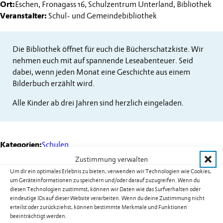
Ort:
Eschen, Fronagass 16, Schulzentrum Unterland, Bibliothek
Veranstalter:
Schul- und Gemeindebibliothek
Die Bibliothek öffnet für euch die Bücherschatzkiste. Wir
nehmen euch mit auf spannende Leseabenteuer. Seid
dabei, wenn jeden Monat eine Geschichte aus einem
Bilderbuch erzählt wird.
Alle Kinder ab drei Jahren sind herzlich eingeladen.
Kategorien:
Schulen
Zustimmung verwalten
Um dir ein optimales Erlebnis zu bieten, verwenden wir Technologien wie Cookies,
um Geräteinformationen zu speichern und/oder darauf zuzugreifen. Wenn du
diesen Technologien zustimmst, können wir Daten wie das Surfverhalten oder
Weitere Termine
eindeutige IDs auf dieser Website verarbeiten. Wenn du deine Zustimmung nicht
erteilst oder zurückziehst, können bestimmte Merkmale und Funktionen
Kurs 08B02: Yoga für Männer in
beeinträchtigt werden.