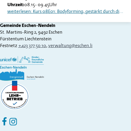
Uhrzeit:
08.15
-
09.45
Uhr
weiterlesen: Kurs 08E01: Bodyforming, gestärkt durch die Wechseljahre
Gemeinde Eschen-Nendeln
St. Martins-Ring 2, 9492 Eschen
Fürstentum Liechtenstein
Festnetz
+423 377 50 10
,
verwaltung@eschen.li
Eschen Nendeln auf Facebook
Eschen Nendeln auf Instagram