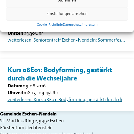
Ablehnen
Seniorentreff Eschen-Nendeln:
Einstellungen ansehen
Sommerfest auf dem Dorfplatz
Cookie-Richtlinie
Datenschutz
Impressum
Datum:
18.08.2026
Uhrzeit:
13.30
Uhr
weiterlesen: Seniorentreff Eschen-Nendeln: Sommerfest auf dem Dorfplatz
Kurs 08E01: Bodyforming, gestärkt
durch die Wechseljahre
Datum:
19.08.2026
Uhrzeit:
08.15
-
09.45
Uhr
weiterlesen: Kurs 08E01: Bodyforming, gestärkt durch die Wechseljahre
Gemeinde Eschen-Nendeln
St. Martins-Ring 2, 9492 Eschen
Fürstentum Liechtenstein