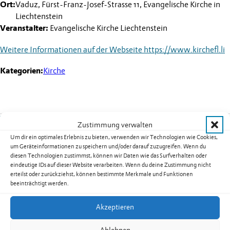
Ort:
Vaduz, Fürst-Franz-Josef-Strasse 11, Evangelische Kirche in
Liechtenstein
Veranstalter:
Evangelische Kirche Liechtenstein
Weitere Informationen auf der Webseite
https://www.kirchefl.li
Kategorien:
Kirche
Weitere Termine
Zustimmung verwalten
Um dir ein optimales Erlebnis zu bieten, verwenden wir Technologien wie Cookies,
Kurs 08B02: Yoga für Männer in
um Geräteinformationen zu speichern und/oder darauf zuzugreifen. Wenn du
diesen Technologien zustimmst, können wir Daten wie das Surfverhalten oder
Nendeln
eindeutige IDs auf dieser Website verarbeiten. Wenn du deine Zustimmung nicht
Datum:
17.08.2026
erteilst oder zurückziehst, können bestimmte Merkmale und Funktionen
beeinträchtigt werden.
Uhrzeit:
19.30
-
20.30
Uhr
weiterlesen: Kurs 08B02: Yoga für Männer in Nendeln
Akzeptieren