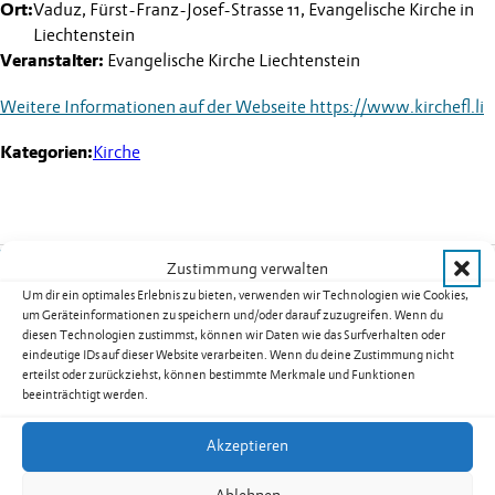
Ort:
Vaduz, Fürst-Franz-Josef-Strasse 11, Evangelische Kirche in
Liechtenstein
Veranstalter:
Evangelische Kirche Liechtenstein
Weitere Informationen auf der Webseite
https://www.kirchefl.li
Kategorien:
Kirche
Weitere Termine
Zustimmung verwalten
Um dir ein optimales Erlebnis zu bieten, verwenden wir Technologien wie Cookies,
Kurs 08B02: Yoga für Männer in
um Geräteinformationen zu speichern und/oder darauf zuzugreifen. Wenn du
diesen Technologien zustimmst, können wir Daten wie das Surfverhalten oder
Nendeln
eindeutige IDs auf dieser Website verarbeiten. Wenn du deine Zustimmung nicht
Datum:
17.08.2026
erteilst oder zurückziehst, können bestimmte Merkmale und Funktionen
beeinträchtigt werden.
Uhrzeit:
19.30
-
20.30
Uhr
weiterlesen: Kurs 08B02: Yoga für Männer in Nendeln
Akzeptieren