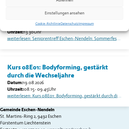
Ablehnen
Seniorentreff Eschen-Nendeln:
Einstellungen ansehen
Sommerfest auf dem Dorfplatz
Cookie-Richtlinie
Datenschutz
Impressum
Datum:
18.08.2026
Uhrzeit:
13.30
Uhr
weiterlesen: Seniorentreff Eschen-Nendeln: Sommerfest auf dem Dorfplatz
Kurs 08E01: Bodyforming, gestärkt
durch die Wechseljahre
Datum:
19.08.2026
Uhrzeit:
08.15
-
09.45
Uhr
weiterlesen: Kurs 08E01: Bodyforming, gestärkt durch die Wechseljahre
Gemeinde Eschen-Nendeln
St. Martins-Ring 2, 9492 Eschen
Fürstentum Liechtenstein