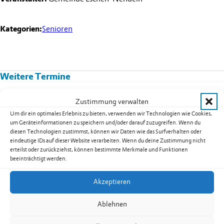
Kategorien:
Senioren
Weitere Termine
Kurs 08B02: Yoga für Männer in
Zustimmung verwalten
Nendeln
Um dir ein optimales Erlebnis zu bieten, verwenden wir Technologien wie Cookies,
um Geräteinformationen zu speichern und/oder darauf zuzugreifen. Wenn du
Datum:
17.08.2026
diesen Technologien zustimmst, können wir Daten wie das Surfverhalten oder
Uhrzeit:
19.30
-
20.30
Uhr
eindeutige IDs auf dieser Website verarbeiten. Wenn du deine Zustimmung nicht
erteilst oder zurückziehst, können bestimmte Merkmale und Funktionen
weiterlesen: Kurs 08B02: Yoga für Männer in Nendeln
beeinträchtigt werden.
Akzeptieren
Seniorentreff Eschen-Nendeln:
Ablehnen
Sommerfest auf dem Dorfplatz