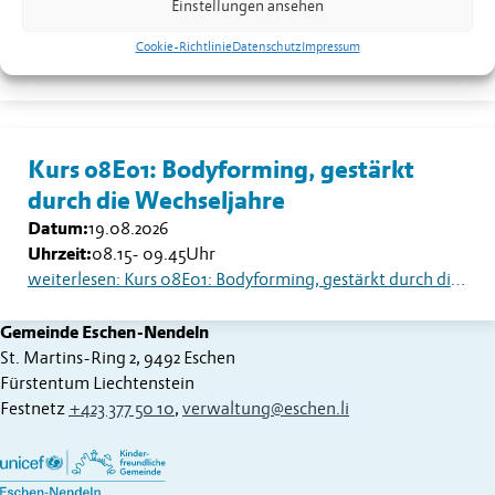
Einstellungen ansehen
Datum:
18.08.2026
Uhrzeit:
13.30
Uhr
Cookie-Richtlinie
Datenschutz
Impressum
weiterlesen: Seniorentreff Eschen-Nendeln: Sommerfest auf dem Dorfplatz
Kurs 08E01: Bodyforming, gestärkt
durch die Wechseljahre
Datum:
19.08.2026
Uhrzeit:
08.15
-
09.45
Uhr
weiterlesen: Kurs 08E01: Bodyforming, gestärkt durch die Wechseljahre
Gemeinde Eschen-Nendeln
St. Martins-Ring 2, 9492 Eschen
Fürstentum Liechtenstein
Festnetz
+423 377 50 10
,
verwaltung@eschen.li