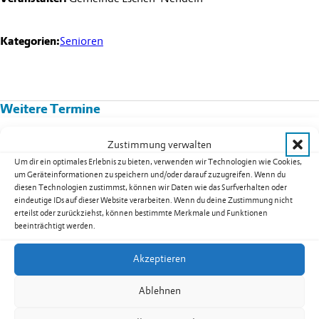
Kategorien:
Senioren
Weitere Termine
Kurs 08B02: Yoga für Männer in
Zustimmung verwalten
Nendeln
Um dir ein optimales Erlebnis zu bieten, verwenden wir Technologien wie Cookies,
um Geräteinformationen zu speichern und/oder darauf zuzugreifen. Wenn du
Datum:
17.08.2026
diesen Technologien zustimmst, können wir Daten wie das Surfverhalten oder
Uhrzeit:
19.30
-
20.30
Uhr
eindeutige IDs auf dieser Website verarbeiten. Wenn du deine Zustimmung nicht
erteilst oder zurückziehst, können bestimmte Merkmale und Funktionen
weiterlesen: Kurs 08B02: Yoga für Männer in Nendeln
beeinträchtigt werden.
Akzeptieren
Seniorentreff Eschen-Nendeln:
Ablehnen
Sommerfest auf dem Dorfplatz