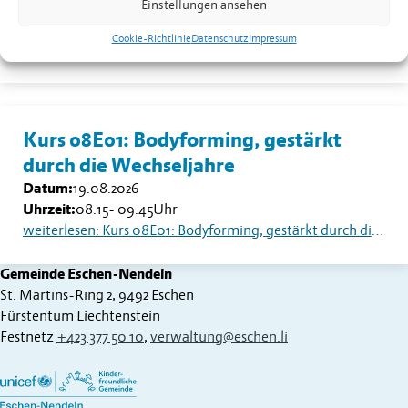
Einstellungen ansehen
Datum:
18.08.2026
Uhrzeit:
13.30
Uhr
Cookie-Richtlinie
Datenschutz
Impressum
weiterlesen: Seniorentreff Eschen-Nendeln: Sommerfest auf dem Dorfplatz
Kurs 08E01: Bodyforming, gestärkt
durch die Wechseljahre
Datum:
19.08.2026
Uhrzeit:
08.15
-
09.45
Uhr
weiterlesen: Kurs 08E01: Bodyforming, gestärkt durch die Wechseljahre
Gemeinde Eschen-Nendeln
St. Martins-Ring 2, 9492 Eschen
Fürstentum Liechtenstein
Festnetz
+423 377 50 10
,
verwaltung@eschen.li