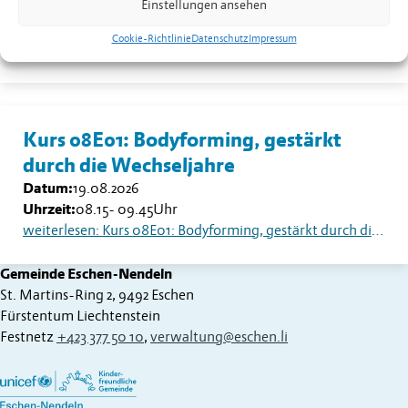
Einstellungen ansehen
Datum:
18.08.2026
Uhrzeit:
13.30
Uhr
Cookie-Richtlinie
Datenschutz
Impressum
weiterlesen: Seniorentreff Eschen-Nendeln: Sommerfest auf dem Dorfplatz
Kurs 08E01: Bodyforming, gestärkt
durch die Wechseljahre
Datum:
19.08.2026
Uhrzeit:
08.15
-
09.45
Uhr
weiterlesen: Kurs 08E01: Bodyforming, gestärkt durch die Wechseljahre
Gemeinde Eschen-Nendeln
St. Martins-Ring 2, 9492 Eschen
Fürstentum Liechtenstein
Festnetz
+423 377 50 10
,
verwaltung@eschen.li