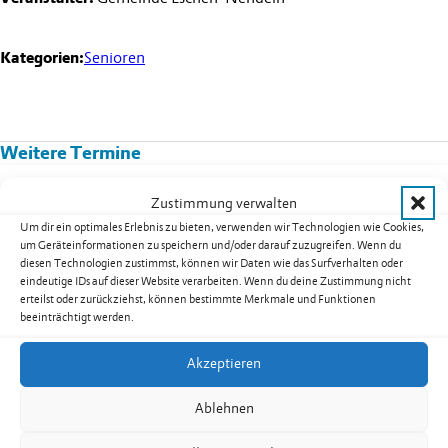
Kategorien:
Senioren
Weitere Termine
Kurs 08B02: Yoga für Männer in
Zustimmung verwalten
Nendeln
Um dir ein optimales Erlebnis zu bieten, verwenden wir Technologien wie Cookies,
um Geräteinformationen zu speichern und/oder darauf zuzugreifen. Wenn du
Datum:
17.08.2026
diesen Technologien zustimmst, können wir Daten wie das Surfverhalten oder
Uhrzeit:
19.30
-
20.30
Uhr
eindeutige IDs auf dieser Website verarbeiten. Wenn du deine Zustimmung nicht
erteilst oder zurückziehst, können bestimmte Merkmale und Funktionen
weiterlesen: Kurs 08B02: Yoga für Männer in Nendeln
beeinträchtigt werden.
Akzeptieren
Seniorentreff Eschen-Nendeln:
Ablehnen
Sommerfest auf dem Dorfplatz