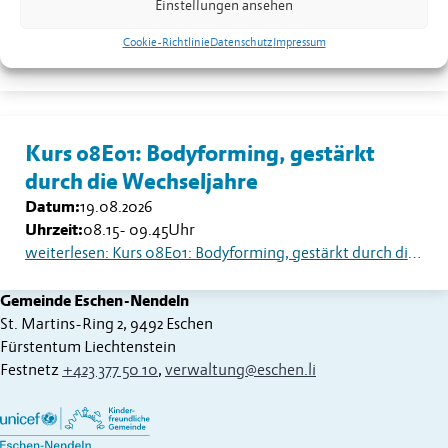
Einstellungen ansehen
Datum:
18.08.2026
Uhrzeit:
13.30
Uhr
Cookie-Richtlinie
Datenschutz
Impressum
weiterlesen: Seniorentreff Eschen-Nendeln: Sommerfest auf dem Dorfplatz
Kurs 08E01: Bodyforming, gestärkt
durch die Wechseljahre
Datum:
19.08.2026
Uhrzeit:
08.15
-
09.45
Uhr
weiterlesen: Kurs 08E01: Bodyforming, gestärkt durch die Wechseljahre
Gemeinde Eschen-Nendeln
St. Martins-Ring 2, 9492 Eschen
Fürstentum Liechtenstein
Festnetz
+423 377 50 10
,
verwaltung@eschen.li