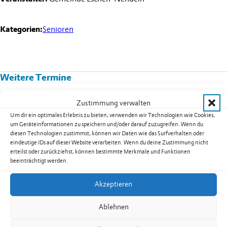
Kategorien:
Senioren
Weitere Termine
Kurs 08B02: Yoga für Männer in
Zustimmung verwalten
Nendeln
Um dir ein optimales Erlebnis zu bieten, verwenden wir Technologien wie Cookies,
um Geräteinformationen zu speichern und/oder darauf zuzugreifen. Wenn du
Datum:
17.08.2026
diesen Technologien zustimmst, können wir Daten wie das Surfverhalten oder
Uhrzeit:
19.30
-
20.30
Uhr
eindeutige IDs auf dieser Website verarbeiten. Wenn du deine Zustimmung nicht
erteilst oder zurückziehst, können bestimmte Merkmale und Funktionen
weiterlesen: Kurs 08B02: Yoga für Männer in Nendeln
beeinträchtigt werden.
Akzeptieren
Seniorentreff Eschen-Nendeln:
Ablehnen
Sommerfest auf dem Dorfplatz