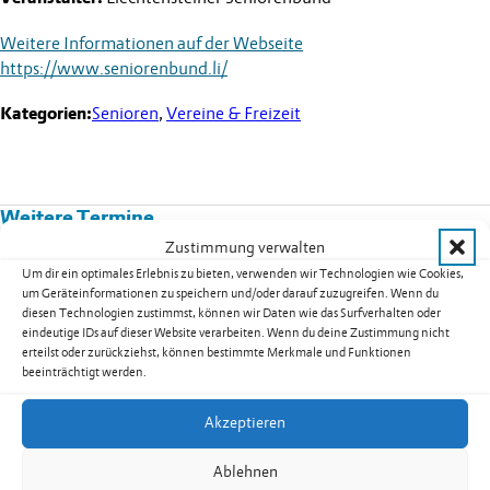
Weitere Informationen auf der Webseite
https://www.seniorenbund.li/
Kategorien:
Senioren
,
Vereine & Freizeit
Weitere Termine
Zustimmung verwalten
Kurs 08B02: Yoga für Männer in
Um dir ein optimales Erlebnis zu bieten, verwenden wir Technologien wie Cookies,
um Geräteinformationen zu speichern und/oder darauf zuzugreifen. Wenn du
Nendeln
diesen Technologien zustimmst, können wir Daten wie das Surfverhalten oder
Datum:
17.08.2026
eindeutige IDs auf dieser Website verarbeiten. Wenn du deine Zustimmung nicht
erteilst oder zurückziehst, können bestimmte Merkmale und Funktionen
Uhrzeit:
19.30
-
20.30
Uhr
beeinträchtigt werden.
weiterlesen: Kurs 08B02: Yoga für Männer in Nendeln
Akzeptieren
Ablehnen