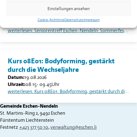
Seniorentreff Eschen-Nendeln:
Sommerfest auf dem Dorfplatz
Einstellungen ansehen
Datum:
18.08.2026
Cookie-Richtlinie
Datenschutz
Impressum
Uhrzeit:
13.30
Uhr
weiterlesen: Seniorentreff Eschen-Nendeln: Sommerfest auf dem Dorfplatz
Kurs 08E01: Bodyforming, gestärkt
durch die Wechseljahre
Datum:
19.08.2026
Uhrzeit:
08.15
-
09.45
Uhr
weiterlesen: Kurs 08E01: Bodyforming, gestärkt durch die Wechseljahre
Gemeinde Eschen-Nendeln
St. Martins-Ring 2, 9492 Eschen
Fürstentum Liechtenstein
Festnetz
+423 377 50 10
,
verwaltung@eschen.li