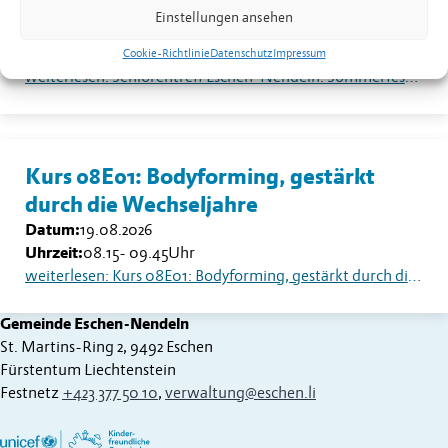
Sommerfest auf dem Dorfplatz
Einstellungen ansehen
Datum:
18.08.2026
Uhrzeit:
13.30
Uhr
Cookie-Richtlinie
Datenschutz
Impressum
weiterlesen: Seniorentreff Eschen-Nendeln: Sommerfest auf dem Dorfplatz
Kurs 08E01: Bodyforming, gestärkt
durch die Wechseljahre
Datum:
19.08.2026
Uhrzeit:
08.15
-
09.45
Uhr
weiterlesen: Kurs 08E01: Bodyforming, gestärkt durch die Wechseljahre
Gemeinde Eschen-Nendeln
St. Martins-Ring 2, 9492 Eschen
Fürstentum Liechtenstein
Festnetz
+423 377 50 10
,
verwaltung@eschen.li