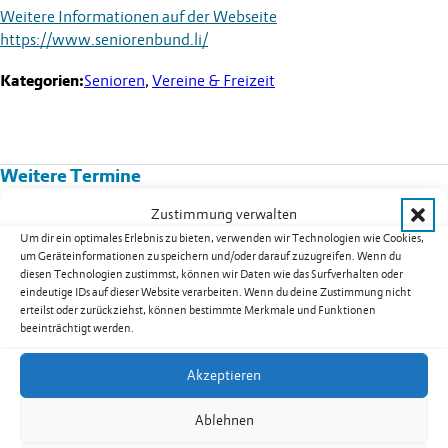
Weitere Informationen auf der Webseite
https://www.seniorenbund.li/
Kategorien:
Senioren
,
Vereine & Freizeit
Weitere Termine
Zustimmung verwalten
Kurs 08B02: Yoga für Männer in
Um dir ein optimales Erlebnis zu bieten, verwenden wir Technologien wie Cookies,
Nendeln
um Geräteinformationen zu speichern und/oder darauf zuzugreifen. Wenn du
diesen Technologien zustimmst, können wir Daten wie das Surfverhalten oder
Datum:
17.08.2026
eindeutige IDs auf dieser Website verarbeiten. Wenn du deine Zustimmung nicht
Uhrzeit:
19.30
-
20.30
Uhr
erteilst oder zurückziehst, können bestimmte Merkmale und Funktionen
weiterlesen: Kurs 08B02: Yoga für Männer in Nendeln
beeinträchtigt werden.
Akzeptieren
Ablehnen
Seniorentreff Eschen-Nendeln: