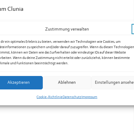
rum Clunia
Zustimmung verwalten
ww.seniorenbund.li/
dir ein optimales Erlebnis zu bieten, verwenden wir Technologien wie Cookies, um
äteinformationen zu speichern und/oder darauf zuzugreifen. Wenn du diesen Technologie
timmst, können wir Daten wie das Surfverhalten oder eindeutige IDs auf dieser Website
arbeiten. Wenn du deine Zustimmung nicht erteilst oder zurückziehst, können bestimmte
kmale und Funktionen beeinträchtigt werden.
Akzeptieren
Ablehnen
Einstellungen anseh
Cookie-Richtlinie
Datenschutz
Impressum