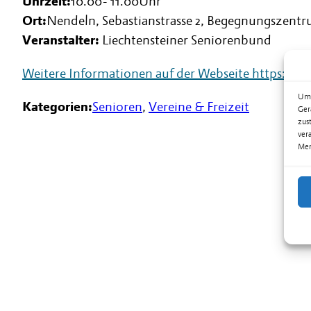
Uhrzeit:
10.00
-
11.00
Uhr
Ort:
Nendeln, Sebastianstrasse 2, Begegnungszent
Veranstalter:
Liechtensteiner Seniorenbund
Weitere Informationen auf der Webseite
https://w
Um 
Kategorien:
Senioren
,
Vereine & Freizeit
Ger
zus
ver
Mer