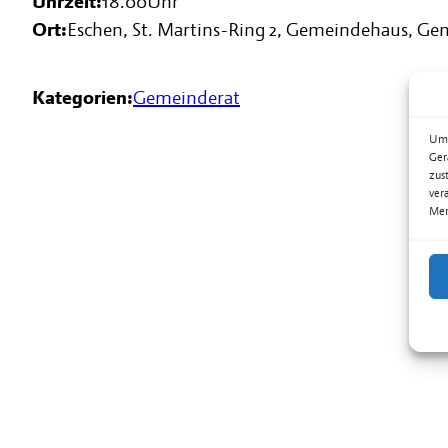
Uhrzeit:
18.00
Uhr
Ort:
Eschen, St. Martins-Ring 2, Gemeindehaus, G
Kategorien:
Gemeinderat
Um 
Ger
zus
ver
Mer