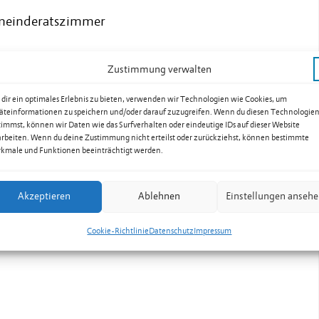
emeinderatszimmer
Zustimmung verwalten
dir ein optimales Erlebnis zu bieten, verwenden wir Technologien wie Cookies, um
äteinformationen zu speichern und/oder darauf zuzugreifen. Wenn du diesen Technologie
timmst, können wir Daten wie das Surfverhalten oder eindeutige IDs auf dieser Website
arbeiten. Wenn du deine Zustimmung nicht erteilst oder zurückziehst, können bestimmte
kmale und Funktionen beeinträchtigt werden.
Akzeptieren
Ablehnen
Einstellungen anseh
Cookie-Richtlinie
Datenschutz
Impressum