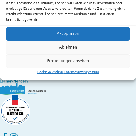
diesen Technologien zustimmst, können wir Daten wie das Surfverhalten oder
E-Mail
info@kib.li
eindeutige IDs auf dieser Website verarbeiten. Wenn du deine Zustimmung nicht
Web
kib.li
erteilst oder zurückziehst, können bestimmte Merkmale und Funktionen
Kontakt:
Kaya
Ali
beeinträchtigt werden.
Vereine in Eschen
Akzeptieren
Gemeinde Eschen-Nendeln
St. Martins-Ring 2, 9492 Eschen
Ablehnen
Fürstentum Liechtenstein
Festnetz
+423 377 50 10
,
verwaltung@eschen.li
Einstellungen ansehen
Cookie-Richtlinie
Datenschutz
Impressum