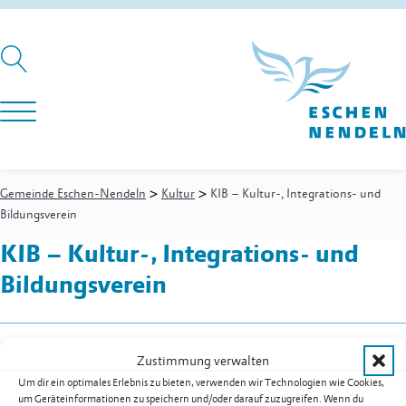
>
>
Gemeinde Eschen-Nendeln
Kultur
KIB – Kultur-, Integrations- und
Bildungsverein
KIB – Kultur-, Integrations- und
Bildungsverein
St. Luzi-Strasse 7
Zustimmung verwalten
9492
Eschen
Um dir ein optimales Erlebnis zu bieten, verwenden wir Technologien wie Cookies,
Mobil
+41 76 318 00 34
um Geräteinformationen zu speichern und/oder darauf zuzugreifen. Wenn du