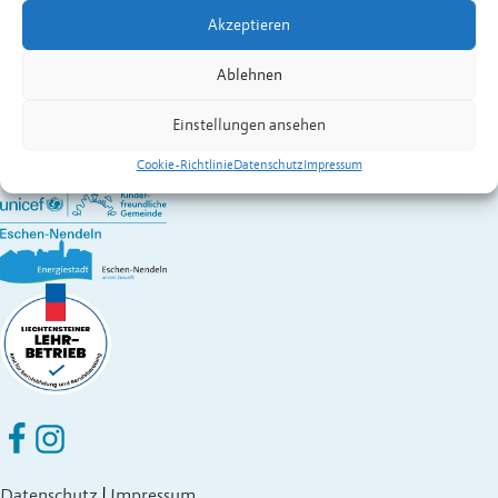
Kontakt:
Guntz
Manuel
,
Präsident
Akzeptieren
Vereine in Eschen
Gemeinde Eschen-Nendeln
Ablehnen
St. Martins-Ring 2, 9492 Eschen
Fürstentum Liechtenstein
Einstellungen ansehen
Festnetz
+423 377 50 10
,
verwaltung@eschen.li
Cookie-Richtlinie
Datenschutz
Impressum
Eschen Nendeln auf Facebook
Eschen Nendeln auf Instagram
Datenschutz
|
Impressum