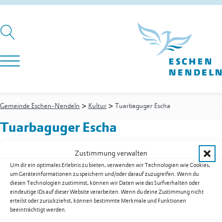
>
>
Gemeinde Eschen-Nendeln
Kultur
Tuarbaguger Escha
Tuarbaguger Escha
Zustimmung verwalten
Um dir ein optimales Erlebnis zu bieten, verwenden wir Technologien wie Cookies,
Postfach 303
um Geräteinformationen zu speichern und/oder darauf zuzugreifen. Wenn du
9492
Eschen
diesen Technologien zustimmst, können wir Daten wie das Surfverhalten oder
Mobil
+423 781 78 94
eindeutige IDs auf dieser Website verarbeiten. Wenn du deine Zustimmung nicht
E-Mail
info@tuarbaguger.li
erteilst oder zurückziehst, können bestimmte Merkmale und Funktionen
beeinträchtigt werden.
Web
www.tuarbaguger.li