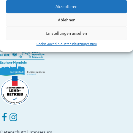
Kontakt:
Hoop
Uwe
Akzeptieren
Vereine in Eschen
Gemeinde Eschen-Nendeln
Ablehnen
St. Martins-Ring 2, 9492 Eschen
Fürstentum Liechtenstein
Einstellungen ansehen
Festnetz
+423 377 50 10
,
verwaltung@eschen.li
Cookie-Richtlinie
Datenschutz
Impressum
Eschen Nendeln auf Facebook
Eschen Nendeln auf Instagram
Datenschutz
|
Impressum