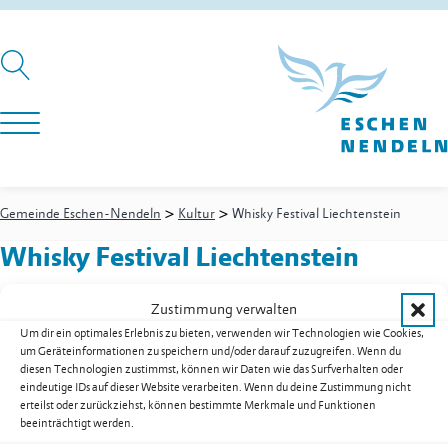
>
>
Gemeinde Eschen-Nendeln
Kultur
Whisky Festival Liechtenstein
Whisky Festival Liechtenstein
Zustimmung verwalten
Um dir ein optimales Erlebnis zu bieten, verwenden wir Technologien wie Cookies,
Pfrundweg 16
um Geräteinformationen zu speichern und/oder darauf zuzugreifen. Wenn du
9492
Eschen
diesen Technologien zustimmst, können wir Daten wie das Surfverhalten oder
Mobil
+423 791 37 19
eindeutige IDs auf dieser Website verarbeiten. Wenn du deine Zustimmung nicht
E-Mail
info@whiskyfestival-liechtenstein.com
erteilst oder zurückziehst, können bestimmte Merkmale und Funktionen
beeinträchtigt werden.
Web
whiskyfestival-liechtenstein.com