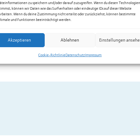
äteinformationen zu speichern und/oder darauf zuzugreifen. Wenn du diesen Technologie
timmst, können wir Daten wie das Surfverhalten oder eindeutige IDs auf dieser Website
arbeiten. Wenn du deine Zustimmung nicht erteilst oder zurückziehst, können bestimmte
kmale und Funktionen beeinträchtigt werden.
Akzeptieren
Ablehnen
Einstellungen anseh
Cookie-Richtlinie
Datenschutz
Impressum