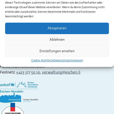
diesen Technologien zustimmst, können wir Daten wie das Surfverhalten oder
doris.oehri@eschen.li
eindeutige IDs auf dieser Website verarbeiten. Wenn du deine Zustimmung nicht
Wohlwend Karin
erteilst oder zurückziehst, können bestimmte Merkmale und Funktionen
Festnetz
+423 377 50 06
beeinträchtigt werden.
karin.wohlwend@eschen.li
Fehr Edeltraud
Akzeptieren
Festnetz
+423 377 50 25
edeltraud.fehr@eschen.li
Ablehnen
Zur Übersicht der Dienstleistungen & Services
Einstellungen ansehen
Gemeinde Eschen-Nendeln
St. Martins-Ring 2, 9492 Eschen
Cookie-Richtlinie
Datenschutz
Impressum
Fürstentum Liechtenstein
Festnetz
+423 377 50 10
,
verwaltung@eschen.li