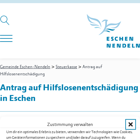
>
>
Gemeinde Eschen-Nendeln
Steuerkasse
Antrag auf
Hilfslosenentschädigung
Antrag auf Hilfslosenentschädigung
in Eschen
Steuerkasse
-
Steuerwesen
Zustimmung verwalten
Oehri Doris
Um dir ein optimales Erlebnis zu bieten, verwenden wir Technologien wie Cookies,
Festnetz
+423 377 50 09
um Geräteinformationen zu speichern und/oder darauf zuzugreifen. Wenn du