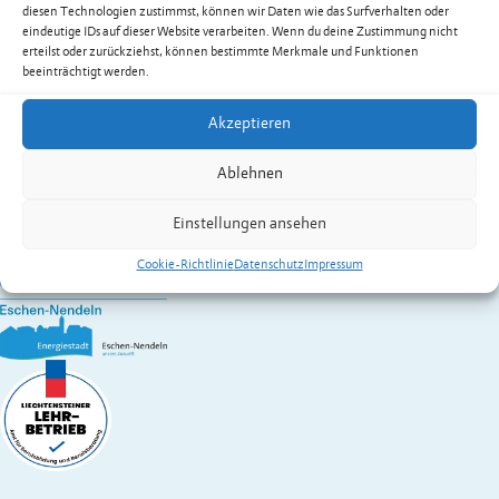
Hasler Daniela
diesen Technologien zustimmst, können wir Daten wie das Surfverhalten oder
Festnetz
+423 377 50 14
eindeutige IDs auf dieser Website verarbeiten. Wenn du deine Zustimmung nicht
Mobil
+423 794 90 14
erteilst oder zurückziehst, können bestimmte Merkmale und Funktionen
beeinträchtigt werden.
daniela.hasler@eschen.li
Zur Übersicht der Dienstleistungen & Services
Akzeptieren
Gemeinde Eschen-Nendeln
Ablehnen
St. Martins-Ring 2, 9492 Eschen
Fürstentum Liechtenstein
Einstellungen ansehen
Festnetz
+423 377 50 10
,
verwaltung@eschen.li
Cookie-Richtlinie
Datenschutz
Impressum