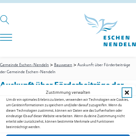
>
>
Gemeinde Eschen-Nendeln
Bauwesen
Auskunft über Förderbeiträge
der Gemeinde Eschen-Nendeln
Auskunft über Förderbeiträge der
Zustimmung verwalten
Gemeinde Eschen-Nendeln
Um dir ein optimales Erlebnis zu bieten, verwenden wir Technologien wie Cookies,
in Eschen
um Geräteinformationen zu speichern und/oder darauf zuzugreifen. Wenn du
diesen Technologien zustimmst, können wir Daten wie das Surfverhalten oder
eindeutige IDs auf dieser Website verarbeiten. Wenn du deine Zustimmung nicht
erteilst oder zurückziehst, können bestimmte Merkmale und Funktionen
beeinträchtigt werden.
Bauwesen
-
Immobilienverwaltung