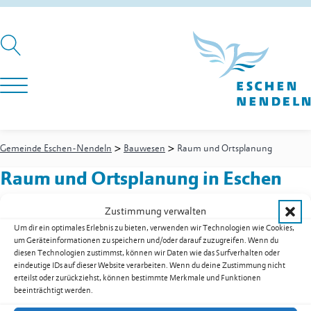
>
>
Gemeinde Eschen-Nendeln
Bauwesen
Raum und Ortsplanung
Raum und Ortsplanung
in Eschen
Zustimmung verwalten
Um dir ein optimales Erlebnis zu bieten, verwenden wir Technologien wie Cookies,
Bauwesen
-
Abteilungsleiter
um Geräteinformationen zu speichern und/oder darauf zuzugreifen. Wenn du
Fussi Walter
diesen Technologien zustimmst, können wir Daten wie das Surfverhalten oder
Festnetz
+423 377 50 18
eindeutige IDs auf dieser Website verarbeiten. Wenn du deine Zustimmung nicht
erteilst oder zurückziehst, können bestimmte Merkmale und Funktionen
Mobil
+423 794 90 18
beeinträchtigt werden.
walter.fussi@eschen.li