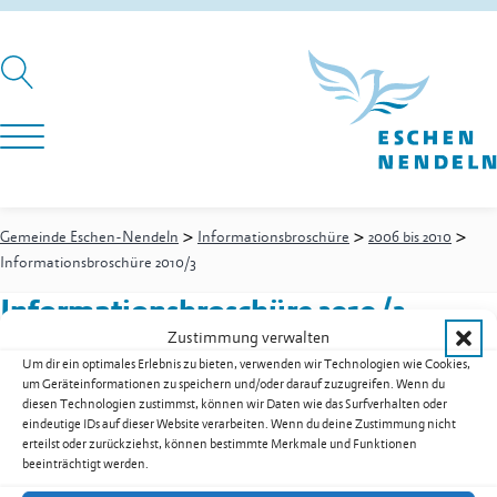
>
>
>
Gemeinde Eschen-Nendeln
Informationsbroschüre
2006 bis 2010
Informationsbroschüre 2010/3
Informationsbroschüre 2010/3
Zustimmung verwalten
Um dir ein optimales Erlebnis zu bieten, verwenden wir Technologien wie Cookies,
um Geräteinformationen zu speichern und/oder darauf zuzugreifen. Wenn du
Informationsbroschüre 2010/3 als PDF herunterladen
diesen Technologien zustimmst, können wir Daten wie das Surfverhalten oder
eindeutige IDs auf dieser Website verarbeiten. Wenn du deine Zustimmung nicht
Zur Übersicht der Downloads
erteilst oder zurückziehst, können bestimmte Merkmale und Funktionen
beeinträchtigt werden.
Gemeinde Eschen-Nendeln
St. Martins-Ring 2, 9492 Eschen