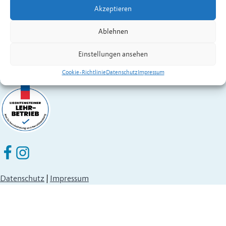
Akzeptieren
Fürstentum Liechtenstein
Festnetz
+423 377 50 10
,
verwaltung@eschen.li
Ablehnen
Einstellungen ansehen
Cookie-Richtlinie
Datenschutz
Impressum
Eschen Nendeln auf Facebook
Eschen Nendeln auf Instagram
Datenschutz
|
Impressum