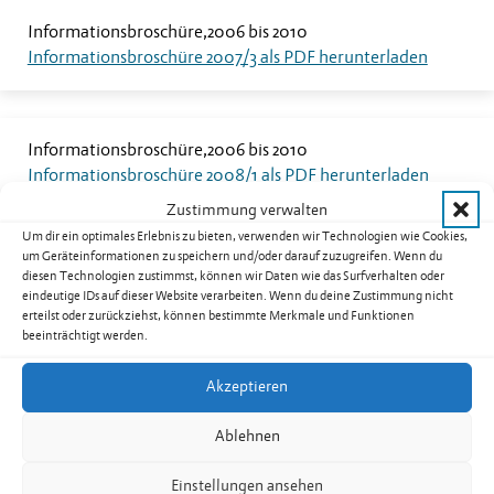
Informationsbroschüre
2006 bis 2010
Informationsbroschüre 2007/3 als PDF herunterladen
Informationsbroschüre
2006 bis 2010
Informationsbroschüre 2008/1 als PDF herunterladen
Zustimmung verwalten
Um dir ein optimales Erlebnis zu bieten, verwenden wir Technologien wie Cookies,
um Geräteinformationen zu speichern und/oder darauf zuzugreifen. Wenn du
Informationsbroschüre
2006 bis 2010
diesen Technologien zustimmst, können wir Daten wie das Surfverhalten oder
Informationsbroschüre 2008/2 als PDF herunterladen
eindeutige IDs auf dieser Website verarbeiten. Wenn du deine Zustimmung nicht
erteilst oder zurückziehst, können bestimmte Merkmale und Funktionen
beeinträchtigt werden.
Informationsbroschüre
2006 bis 2010
Akzeptieren
Informationsbroschüre 2008/3 als PDF herunterladen
Ablehnen
Einstellungen ansehen