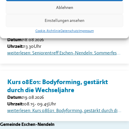
Ablehnen
Einstellungen ansehen
Seniorentreff Eschen-Nendeln:
Sommerfest auf dem Dorfplatz
Cookie-Richtlinie
Datenschutz
Impressum
Datum:
18.08.2026
Uhrzeit:
13.30
Uhr
weiterlesen: Seniorentreff Eschen-Nendeln: Sommerfest auf dem Dorfplatz
Kurs 08E01: Bodyforming, gestärkt
durch die Wechseljahre
Datum:
19.08.2026
Uhrzeit:
08.15
-
09.45
Uhr
weiterlesen: Kurs 08E01: Bodyforming, gestärkt durch die Wechseljahre
Gemeinde Eschen-Nendeln