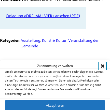
Einladung «DREI
MAL
VIER» ansehen (PDF)
Kategorien:
Ausstellung
,
Kunst & Kultur
,
Veranstaltung der
Gemeinde
Zustimmung verwalten
Weitere Termine
Um dir ein optimales Erlebnis zu bieten, verwenden wir Technologien wie Cookies,
um Geräteinformationen zu speichern und/oder darauf zuzugreifen. Wenn du
Kurs 08B02: Yoga für Männer in
diesen Technologien zustimmst, können wir Daten wie das Surfverhalten oder
eindeutige IDs auf dieser Website verarbeiten. Wenn du deine Zustimmung nicht
Nendeln
erteilst oder zurückziehst, können bestimmte Merkmale und Funktionen
beeinträchtigt werden.
Datum:
17.08.2026
Uhrzeit:
19.30
-
20.30
Uhr
Akzeptieren
weiterlesen: Kurs 08B02: Yoga für Männer in Nendeln