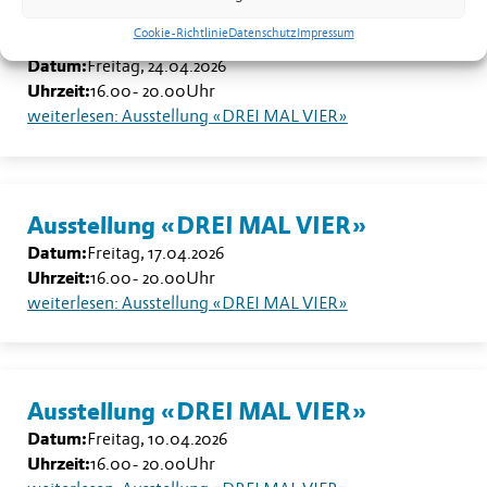
Ausstellung «DREI MAL VIER»
Cookie-Richtlinie
Datenschutz
Impressum
Datum:
Freitag, 24.04.2026
Uhrzeit:
16.00
-
20.00
Uhr
weiterlesen: Ausstellung «DREI MAL VIER»
Ausstellung «DREI MAL VIER»
Datum:
Freitag, 17.04.2026
Uhrzeit:
16.00
-
20.00
Uhr
weiterlesen: Ausstellung «DREI MAL VIER»
Ausstellung «DREI MAL VIER»
Datum:
Freitag, 10.04.2026
Uhrzeit:
16.00
-
20.00
Uhr