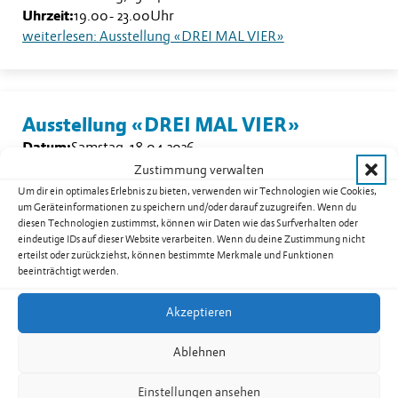
Uhrzeit:
19.00
-
23.00
Uhr
weiterlesen: Ausstellung «DREI MAL VIER»
Ausstellung «DREI MAL VIER»
Datum:
Samstag, 18.04.2026
Uhrzeit:
14.00
-
17.00
Uhr
Zustimmung verwalten
weiterlesen: Ausstellung «DREI MAL VIER»
Um dir ein optimales Erlebnis zu bieten, verwenden wir Technologien wie Cookies,
um Geräteinformationen zu speichern und/oder darauf zuzugreifen. Wenn du
diesen Technologien zustimmst, können wir Daten wie das Surfverhalten oder
eindeutige IDs auf dieser Website verarbeiten. Wenn du deine Zustimmung nicht
erteilst oder zurückziehst, können bestimmte Merkmale und Funktionen
beeinträchtigt werden.
Ausstellung «DREI MAL VIER»
Datum:
Samstag, 11.04.2026
Akzeptieren
Uhrzeit:
14.00
-
17.00
Uhr
weiterlesen: Ausstellung «DREI MAL VIER»
Ablehnen
Einstellungen ansehen