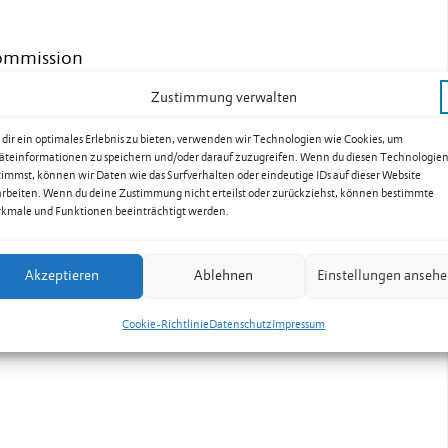
ommission
Zustimmung verwalten
ng» ansehen (PDF)
dir ein optimales Erlebnis zu bieten, verwenden wir Technologien wie Cookies, um
äteinformationen zu speichern und/oder darauf zuzugreifen. Wenn du diesen Technologie
timmst, können wir Daten wie das Surfverhalten oder eindeutige IDs auf dieser Website
arbeiten. Wenn du deine Zustimmung nicht erteilst oder zurückziehst, können bestimmte
kmale und Funktionen beeinträchtigt werden.
tung der Gemeinde
Akzeptieren
Ablehnen
Einstellungen anseh
Cookie-Richtlinie
Datenschutz
Impressum