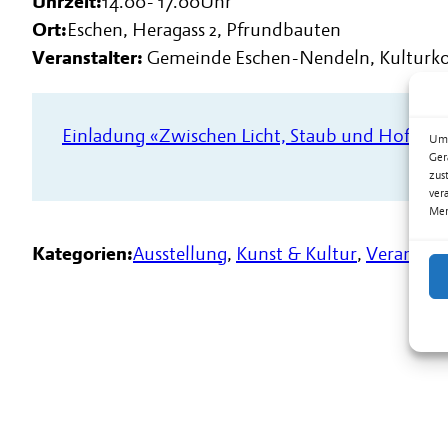
Uhrzeit:
14.00
-
17.00
Uhr
Ort:
Eschen, Heragass 2, Pfrundbauten
Veranstalter:
Gemeinde Eschen-Nendeln, Kulturk
Einladung «Zwischen Licht, Staub und Hoffnu
Um 
Ger
zus
ver
Mer
Kategorien:
Ausstellung
,
Kunst & Kultur
,
Veranstal