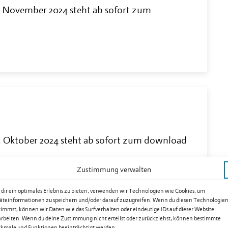
. November 2024 steht ab sofort zum
. Oktober 2024 steht ab sofort zum download
Zustimmung verwalten
dir ein optimales Erlebnis zu bieten, verwenden wir Technologien wie Cookies, um
äteinformationen zu speichern und/oder darauf zuzugreifen. Wenn du diesen Technologie
timmst, können wir Daten wie das Surfverhalten oder eindeutige IDs auf dieser Website
arbeiten. Wenn du deine Zustimmung nicht erteilst oder zurückziehst, können bestimmte
kmale und Funktionen beeinträchtigt werden.