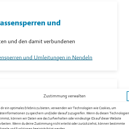
rassensperren und
iten und den damit verbundenen
ssensperren und Umleitungen in Nendeln
Zustimmung verwalten
dir ein optimales Erlebnis zu bieten, verwenden wir Technologien wie Cookies, um
Juli 2026 steht ab sofort zum Download
äteinformationen zu speichern und/oder darauf zuzugreifen. Wenn du diesen Technologie
timmst, können wir Daten wie das Surfverhalten oder eindeutige IDs auf dieser Website
arbeiten. Wenn du deine Zustimmung nicht erteilst oder zurückziehst, können bestimmte
kmale und Funktionen beeinträchtigt werden.