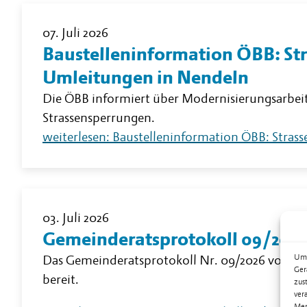
07. Juli 2026
Baustelleninformation ÖBB: St
Umleitungen in Nendeln
Die ÖBB informiert über Modernisierungsarbe
Strassensperrungen.
weiterlesen: Baustelleninformation ÖBB: Stra
03. Juli 2026
Gemeinderatsprotokoll 09/2026
Um 
Das Gemeinderatsprotokoll Nr. 09/2026 vom 1. 
Ger
bereit.
zus
ver
Mer