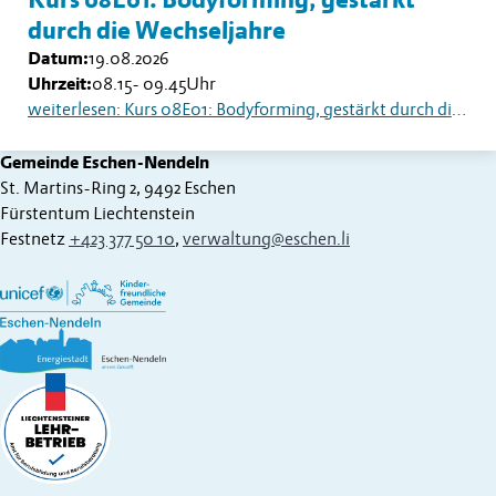
Kurs 08E01: Bodyforming, gestärkt
durch die Wechseljahre
Datum:
19.08.2026
Uhrzeit:
08.15
-
09.45
Uhr
weiterlesen: Kurs 08E01: Bodyforming, gestärkt durch die Wechseljahre
Gemeinde Eschen-Nendeln
St. Martins-Ring 2, 9492 Eschen
Fürstentum Liechtenstein
Festnetz
+423 377 50 10
,
verwaltung@eschen.li