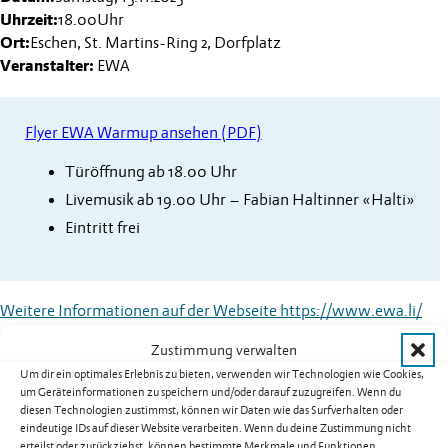
Uhrzeit:
18.00
Uhr
Ort:
Eschen, St. Martins-Ring 2, Dorfplatz
Veranstalter:
EWA
Flyer EWA Warmup ansehen (PDF)
Türöffnung ab 18.00 Uhr
Livemusik ab 19.00 Uhr – Fabian Haltinner «Halti»
Eintritt frei
Weitere Informationen auf der Webseite
https://www.ewa.li/
Zustimmung verwalten
Kategorien:
Ausstellung
,
Konzert
,
Veranstaltung der Gemeinde
Um dir ein optimales Erlebnis zu bieten, verwenden wir Technologien wie Cookies,
um Geräteinformationen zu speichern und/oder darauf zuzugreifen. Wenn du
diesen Technologien zustimmst, können wir Daten wie das Surfverhalten oder
eindeutige IDs auf dieser Website verarbeiten. Wenn du deine Zustimmung nicht
Weitere Termine
erteilst oder zurückziehst, können bestimmte Merkmale und Funktionen